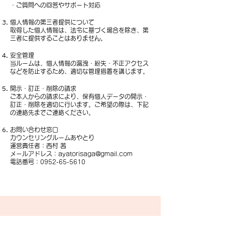
・ご質問への回答やサポート対応
個人情報の第三者提供について
取得した個人情報は、法令に基づく場合を除き、第
三者に提供することはありません。
安全管理
当ルームは、個人情報の漏洩・紛失・不正アクセス
などを防止するため、適切な管理措置を講じます。
開示・訂正・削除の請求
ご本人からの請求により、保有個人データの開示・
訂正・削除を適切に行います。ご希望の際は、下記
の連絡先までご連絡ください。
お問い合わせ窓口
カウンセリングルームあやとり
運営責任者：西村 茜
メールアドレス：
ayatorisaga@gmail.com
電話番号：0952-65-5610