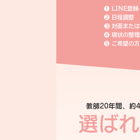
❶ LINE登録
❷ 日程調整
❸ 対面また
❹ 現状の整
​❺ ご希望
教師20年間、約
選ばれ