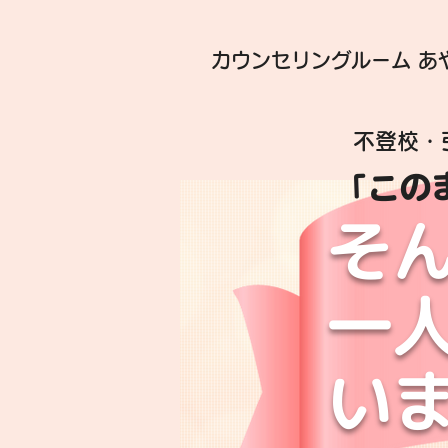
カウンセリングルーム あ
不登校・
「この
そ
一
い