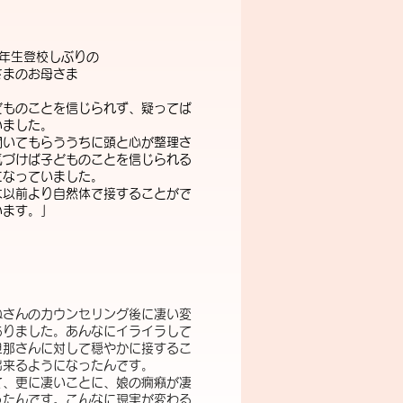
3年生登校しぶりの
さまのお母さま
どものことを信じられず、疑ってば
いました。
聞いてもらううちに頭と心が整理さ
気づけば子どものことを信じられる
になっていました。
は以前より自然体で接することがで
います。」
ねさんのカウンセリング後に凄い変
ありました。あんなにイライラして
旦那さんに対して穏やかに接するこ
出来るようになったんです。
て、更に凄いことに、娘の癇癪が凄
ったんです。こんなに現実が変わる