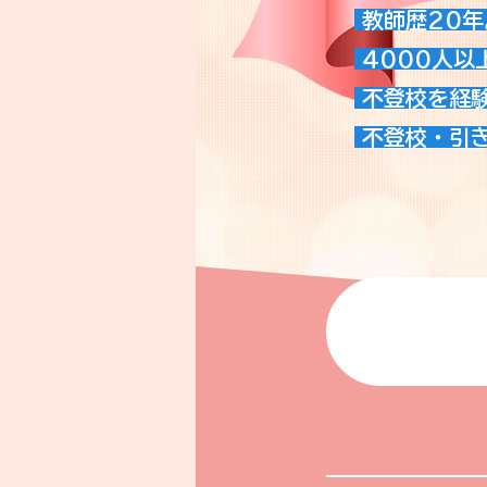
教師歴20年
4000人以
不登校を経験
不登校・引き