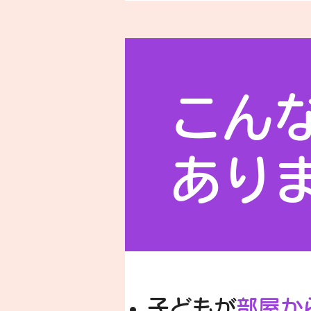
こん
あり
子どもが
部屋か