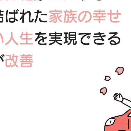
結ばれた
家族の幸せ
い人生
を実現できる
が
改善