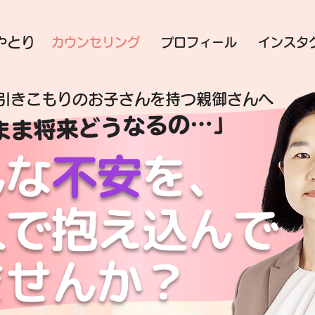
やとり
カウンセリング
プロフィール
インスタ
引きこもりのお子さんを持つ親御さんへ
まま将来どうなるの…」
んな
不安
を、
人で抱え込んで
ませんか？