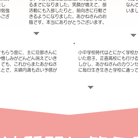
まし
るまでになりました。笑顔が増えて、部
なん
日勉強
活動にも入部したりと、前向きに行動で
いま
うござ
きるようになりました。あかねさんのお
陰です。本当にありがとうございます。
てもらう度に、主に旦那さんに
小中学校時代はとにかく学校
や憎しみがどんどん消えていき
いた息子。正直高校にも行け
くても、これからまたあかねさ
しかし、あかねさんのカウン
ことで、夫婦円満も近い予感が
に毎日生き生きと学校に通っ