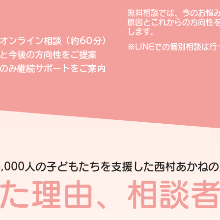
無料相談では、今のお悩
原因とこれからの方向性を
します。
はオンライン相談（約60分）
※LINEでの個別相談は
理と今後の方向性をご提案
の方のみ継続サポートをご案内
4,000人の子どもたちを支援した西村あかね
た理由、相談