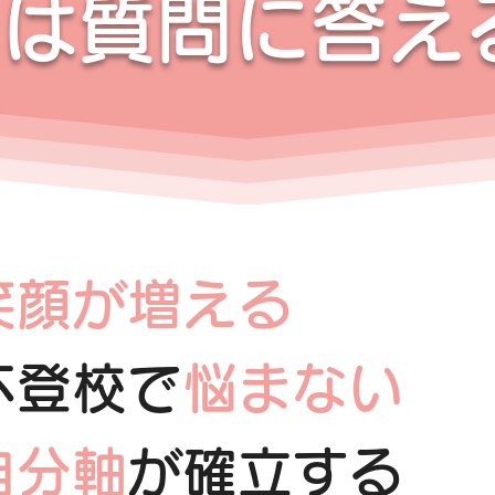
は質問に答え
笑顔が増える
不登校で
悩まない
自分軸
が確立する