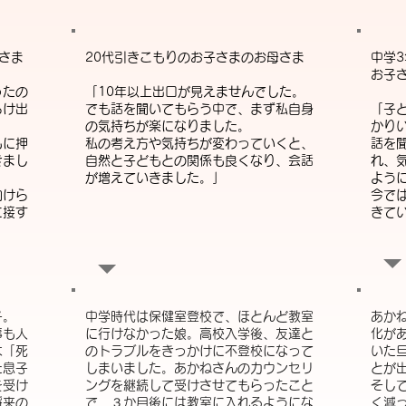
さま
20代引きこもりのお子さまのお母さま
中学
お子
ったの
「10年以上出口が見えませんでした。
らけ出
でも話を聞いてもらう中で、まず私自身
「子
の気持ちが楽になりました。
かり
もに押
私の考え方や気持ちが変わっていくと、
話を
きまし
自然と子どもとの関係も良くなり、会話
れ、
が増えていきました。」
よう
向けら
今で
に接す
きて
子。
中学時代は保健室登校で、ほとんど教室
あか
事も人
に行けなかった娘。高校入学後、友達と
化が
は「死
のトラブルをきっかけに不登校になって
いた
た息子
しまいました。あかねさんのカウンセリ
とが
を受け
ングを継続して受けさせてもらったこと
そし
将来の
で、３か月後には教室に入れるようにな
く減